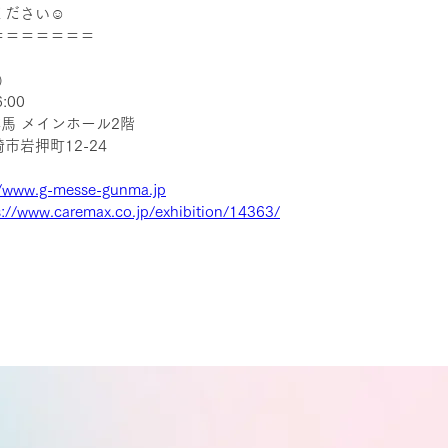
ください☺
＝＝＝＝＝＝＝
㈬
6:00　　
馬 メインホール2階　
岩押町12-24 
//www.g-messe-gunma.jp
s://www.caremax.co.jp/exhibition/14363/