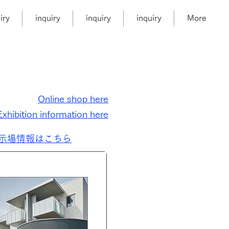
iry
inquiry
inquiry
inquiry
More
Online shop
here
Exhibition information here
示場情報はこちら