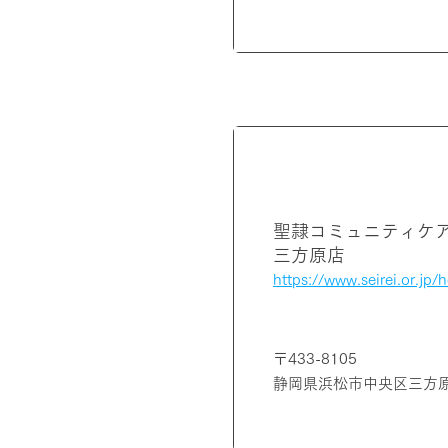
静岡県
聖隷コミュニティケ
三方原店
https://www.seirei.or.jp/hq
〒433-8105
静岡県浜松市中央区三方原