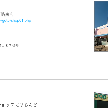
姫路南店
jp/goto/shop01.php
町１８７番地
ショップ こまらんど