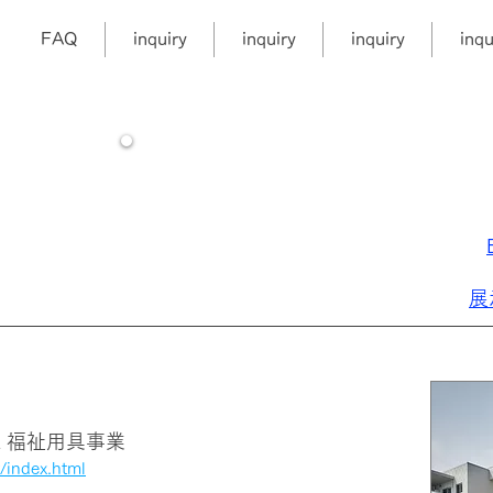
FAQ
inquiry
inquiry
inquiry
inqu
Available at:
展
a 福祉用具事業
y/index.html