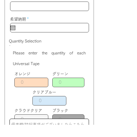
r
希望納期
*
e
q
u
i
r
Quantity Selection
e
d
Please enter the quantity of each
Universal Tape
オレンジ
グリーン
クリアブルー
クラウドクリア
ブラック
クリアピンク